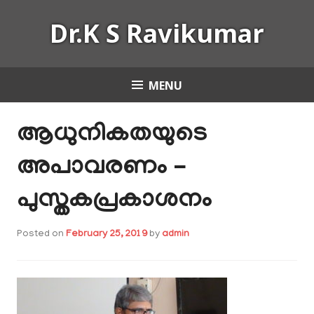
Skip
Dr.K S Ravikumar
to
content
MENU
ആധുനികതയുടെ
അപാവരണം –
പുസ്തകപ്രകാശനം
Posted on
February 25, 2019
by
admin