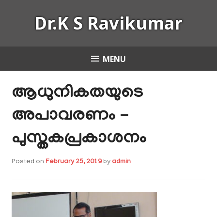
Skip
Dr.K S Ravikumar
to
content
MENU
ആധുനികതയുടെ
അപാവരണം –
പുസ്തകപ്രകാശനം
Posted on
February 25, 2019
by
admin