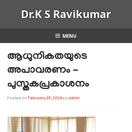
Skip
Dr.K S Ravikumar
to
content
MENU
ആധുനികതയുടെ
അപാവരണം –
പുസ്തകപ്രകാശനം
Posted on
February 25, 2019
by
admin