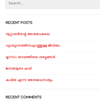
Search
for:
RECENT POSTS
നൂറ്റാണ്ടിന്റെ അനുഭവരേഖ
വ്യാഖ്യാനത്തിനപ്പുറത്തുള്ള ജീവിതം
മൂന്നാം യാമത്തിലെ ശബ്ദങ്ങൾ
ജനതയുടെ കവി
കവിത എന്ന അനുഭവസത്യം
RECENT COMMENTS