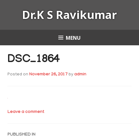
Skip
Dr.K S Ravikumar
to
content
MENU
DSC_1864
Posted on
November 26, 2017
by
admin
Leave a comment
Post
PUBLISHED IN