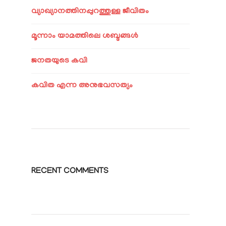
വ്യാഖ്യാനത്തിനപ്പുറത്തുള്ള ജീവിതം
മൂന്നാം യാമത്തിലെ ശബ്ദങ്ങൾ
ജനതയുടെ കവി
കവിത എന്ന അനുഭവസത്യം
RECENT COMMENTS