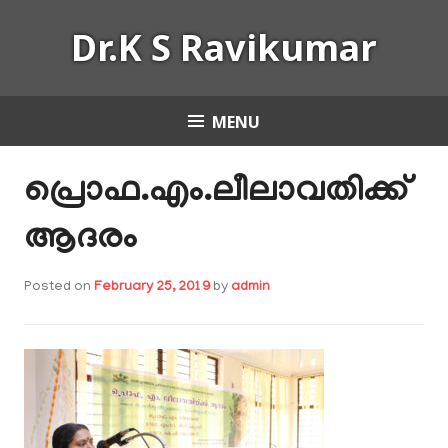
Skip
Dr.K S Ravikumar
to
content
MENU
പ്രൊഫ.എം.ലീലാവതിക്ക്
ആദരം
Posted on
February 25, 2019
by
admin